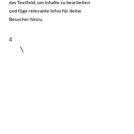
das Textfeld, um Inhalte zu bearbeiten
und füge relevante Infos für deine
Besucher hinzu.
4
Ehe in der Landwirtschaft
Dies ist deine Leistungsseite. Das ist
die ideale Möglichkeit, um mehr
Details zu den angebotenen
Leistungen zu teilen. Doppelklicke auf
das Textfeld, um Inhalte zu bearbeiten
und füge relevante Infos für deine
Besucher hinzu.