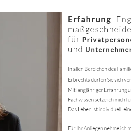
Erfahrung
, En
maßgeschneide
für
Privatperson
und
Unternehme
I
n allen Bereichen des Famil
Erbrechts dürfen
Sie sich v
Mit langjähriger Erfahrung 
Fachwissen setze ich mich für
Das Leben ist individuell;
ein
Für Ihr Anliegen nehme ich m