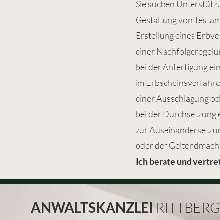
Sie suchen Unterstützu
Gestaltung von Testa
Erstellung eines Erbve
einer Nachfolgeregelu
bei der Anfertigung ei
im Erbscheinsverfahre
einer Ausschlagung od
bei der Durchsetzung e
zur Auseinandersetzun
oder der Geltendmach
Ich berate und vertre
ANWALTSKANZLEI
RITTBER