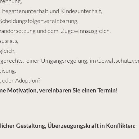
Trennung,
Ehegattenunterhalt und Kindesunterhalt,
 Scheidungsfolgenvereinbarung,
nandersetzung und dem Zugewinnausgleich,
ausrats,
leich,
rgerechts, einer Umgangsregelung, im Gewaltsc
hutzve
isung,
 oder Adoption?
ine Motivation, vereinbaren Sie einen Termin!
licher Gestaltung, Überzeugungskraft in Konflikten: