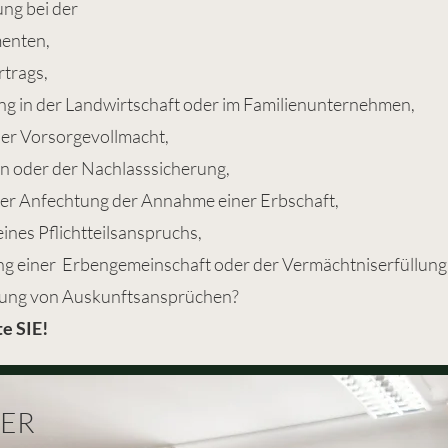
ng bei der
menten,
rtrags,
ng in der Landwirtschaft oder im Familienunternehmen,
ner Vorsorgevollmacht,
n oder der Nachlasssicherung,
er Anfechtung der Annahme einer Erbschaft,
ines Pflichtteilsanspruchs,
g einer Erbengemeinschaft oder der Vermächtniserfüllung
ung von Auskunftsansprüchen?
te SIE!
GER